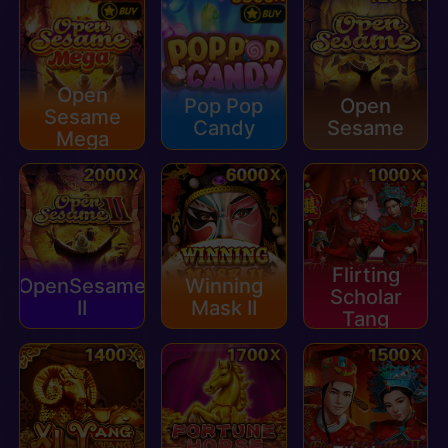
Open
Pop Pop
Open
Sesame
Candy
Sesame
Mega
Flirting
OpenSesame
Winning
Scholar
II
Mask II
Tang