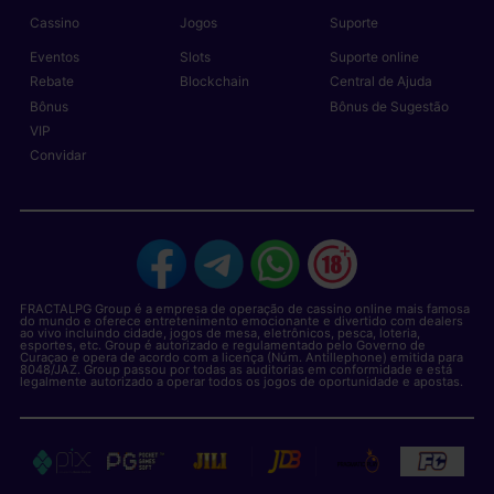
Cassino
Jogos
Suporte
Eventos
Slots
Suporte online
Rebate
Blockchain
Central de Ajuda
Bônus
Bônus de Sugestão
VIP
Convidar
FRACTALPG Group é a empresa de operação de cassino online mais famosa
do mundo e oferece entretenimento emocionante e divertido com dealers
ao vivo incluindo cidade, jogos de mesa, eletrônicos, pesca, loteria,
esportes, etc. Group é autorizado e regulamentado pelo Governo de
Curaçao e opera de acordo com a licença (Núm. Antillephone) emitida para
8048/JAZ. Group passou por todas as auditorias em conformidade e está
legalmente autorizado a operar todos os jogos de oportunidade e apostas.