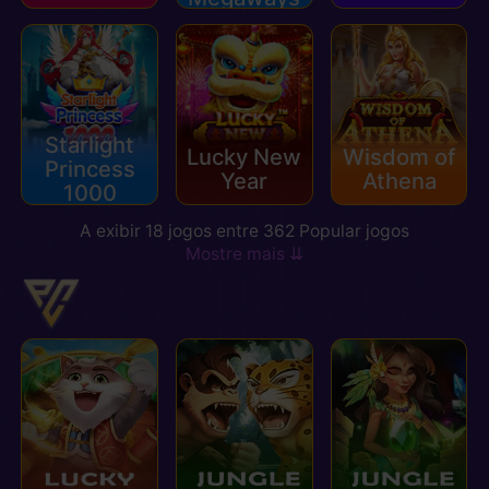
Starlight
Lucky New
Wisdom of
Princess
Year
Athena
1000
A exibir 18 jogos entre 362 Popular jogos
Mostre mais ⇊