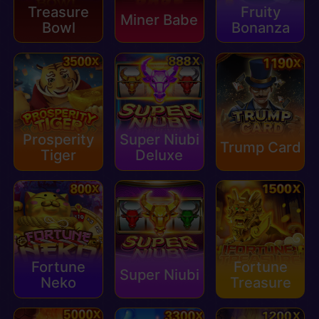
Treasure
Fruity
Miner Babe
Bowl
Bonanza
Prosperity
Super Niubi
Trump Card
Tiger
Deluxe
Fortune
Fortune
Super Niubi
Neko
Treasure