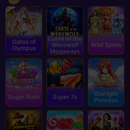
Curse of the
Gates of
Werewolf
Wild Spells
Olympus
Megaways
Starlight
Sugar Rush
Super 7s
Princess